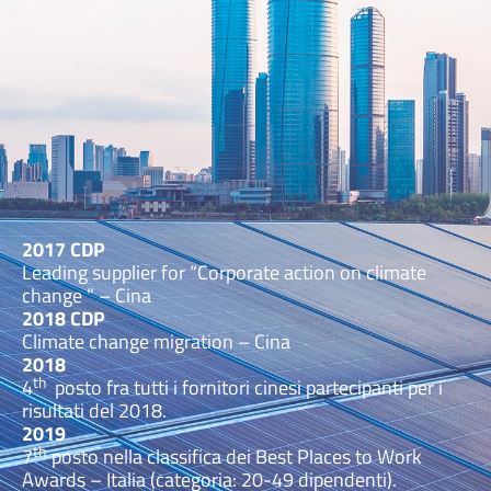
2017 CDP
Leading supplier for “Corporate action on climate
change ” – Cina
2018 CDP
Climate change migration – Cina
2018
th
4
posto fra tutti i fornitori cinesi partecipanti per i
risultati del 2018.
2019
th
7
posto nella classifica dei Best Places to Work
Awards – Italia (categoria: 20-49 dipendenti).